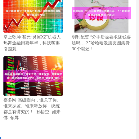
掌上乾坤 智元“灵犀X2”机器人
明利配资 “分手后被要求还钱要
热舞金融街嘉年华，科技萌趣
还吗…？”哈哈哈发朋友圈集赞
引围观
30个就还！
嘉多网 高级圈内，谁关了你、
谁来探监、谁来释放你，统统
都是有讲究的！_孙悟空_如来
佛_领导