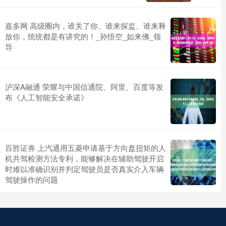
嘉多网 高级圈内，谁关了你、谁来探监、谁来释
放你，统统都是有讲究的！_孙悟空_如来佛_领
导
泸深A融通 荣耀与中国信通院、阿里、百度等发
布《人工智能安全承诺》
百胜证券 上汽通用五菱申请基于方向盘扭矩的人
机共驾检测方法专利，能够解决在辅助驾驶开启
时难以准确识别并判定驾驶员是否真实介入车辆
驾驶操作的问题