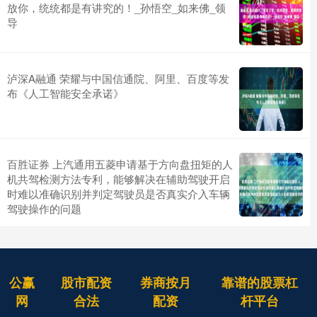
放你，统统都是有讲究的！_孙悟空_如来佛_领
导
泸深A融通 荣耀与中国信通院、阿里、百度等发
布《人工智能安全承诺》
百胜证券 上汽通用五菱申请基于方向盘扭矩的人
机共驾检测方法专利，能够解决在辅助驾驶开启
时难以准确识别并判定驾驶员是否真实介入车辆
驾驶操作的问题
公赢
股市配资
券商按月
靠谱的股票杠
网
合法
配资
杆平台