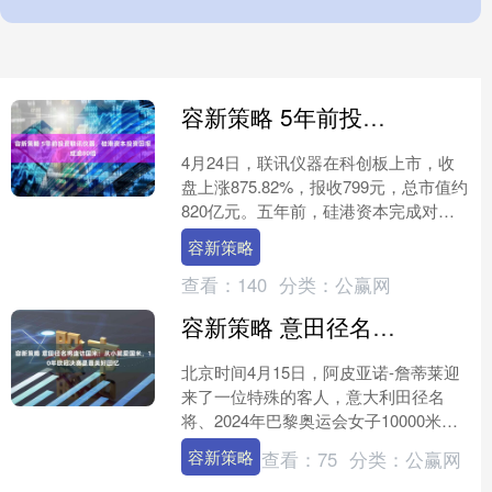
容新策略 5年前投资联讯仪器，硅港资本投资回报或逾80倍
4月24日，联讯仪器在科创板上市，收
盘上涨875.82%，报收799元，总市值约
820亿元。五年前，硅港资本完成对联
讯仪器的投资，随着联讯仪器上市，这
容新策略
笔早期布局....
查看：
140
分类：
公赢网
容新策略 意田径名将造访国米：从小就爱国米，10年欧冠决赛是最美好回忆
北京时间4月15日，阿皮亚诺-詹蒂莱迎
来了一位特殊的客人，意大利田径名
将、2024年巴黎奥运会女子10000米比
赛银牌得主纳迪亚-巴托克莱蒂造访了国
容新策略
查看：
75
分类：
公赢网
际米兰的训练....