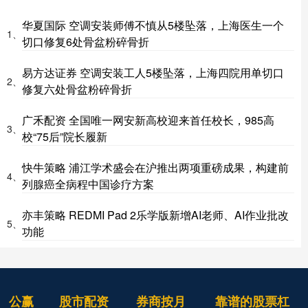
华夏国际 空调安装师傅不慎从5楼坠落，上海医生一个
1、
切口修复6处骨盆粉碎骨折
易方达证券 空调安装工人5楼坠落，上海四院用单切口
2、
修复六处骨盆粉碎骨折
广禾配资 全国唯一网安新高校迎来首任校长，985高
3、
校“75后”院长履新
快牛策略 浦江学术盛会在沪推出两项重磅成果，构建前
4、
列腺癌全病程中国诊疗方案
亦丰策略 REDMI Pad 2乐学版新增AI老师、AI作业批改
5、
功能
公赢
股市配资
券商按月
靠谱的股票杠