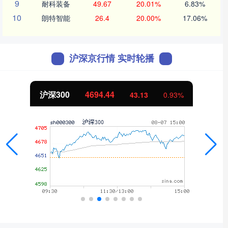
9
耐科装备
49.67
20.01%
6.83%
10
朗特智能
26.4
20.00%
17.06%
沪深京行情 实时轮播
北证50
1134.24
0.93%
11.37
1.