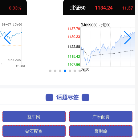
北证50
1134.24
11.37
1.01%
话题标签
益牛网
广禾配资
钻石配资
聚财略