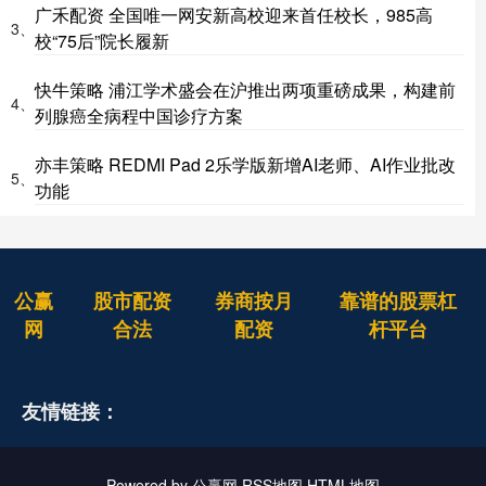
广禾配资 全国唯一网安新高校迎来首任校长，985高
3、
校“75后”院长履新
快牛策略 浦江学术盛会在沪推出两项重磅成果，构建前
4、
列腺癌全病程中国诊疗方案
亦丰策略 REDMI Pad 2乐学版新增AI老师、AI作业批改
5、
功能
公赢
股市配资
券商按月
靠谱的股票杠
网
合法
配资
杆平台
友情链接：
Powered by
公赢网
RSS地图
HTML地图