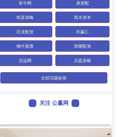
富牛网
易资配
乾富策略
凯丰资本
巨龙配资
利赢汇
嗨牛股票
荣耀配资
启远网
启盈策略
全部话题标签
关注 公赢网