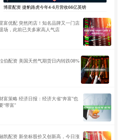
博星配资 捷豹路虎今年4-6月营收66亿英镑
星富优配 突然闭店！知名品牌又一门店
退场，此前已关多家高人气店
拉伯配资 美国天然气期货日内转跌08%
财富策略 经济日报：经济大省“奔富”也
要“带富”
融凯配资 新坐标股价又创新高，今日涨