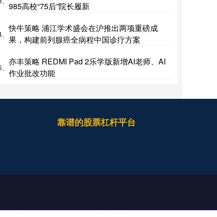
3、
985高校“75后”院长履新
快牛策略 浦江学术盛会在沪推出两项重磅成
4、
果，构建前列腺癌全病程中国诊疗方案
亦丰策略 REDMI Pad 2乐学版新增AI老师、AI
5、
作业批改功能
靠谱的股票杠杆平台