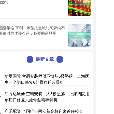
432%
翻翻策略 亨利：希望战曼城时阿森纳不
要像对葡体那么踢，我要的是冠军
最新文章
华夏国际 空调安装师傅不慎从5楼坠落，上海医
1、
生一个切口修复6处骨盆粉碎骨折
易方达证券 空调安装工人5楼坠落，上海四院用
2、
单切口修复六处骨盆粉碎骨折
广禾配资 全国唯一网安新高校迎来首任校长，