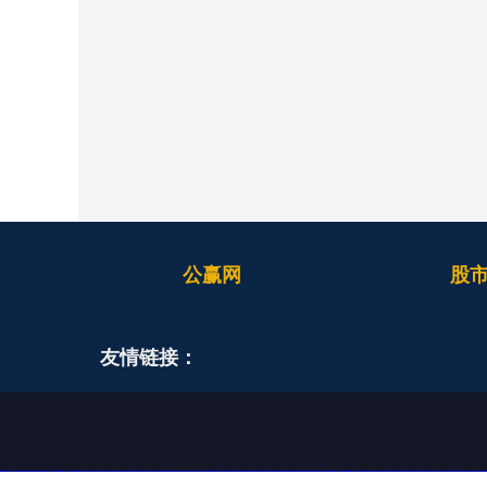
公赢网
股
友情链接：