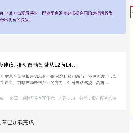
平台,当账户出现亏损时，配资平台通常会根据合同约定提醒投资
做出明智的决策。
嘉汇优配 何小鹏两会建议: 推动自动驾驶从L2向L4的跨越
】小鹏汽车董事长兼CEO何小鹏围绕科技创新与产业创新发展，结
新质生产力、前瞻布局未来产业的方向，针对自动驾驶、高阶....
06
来源：旭胜配资APP下载
查看：
84
分类：
股市配资合法
文章已加载完成