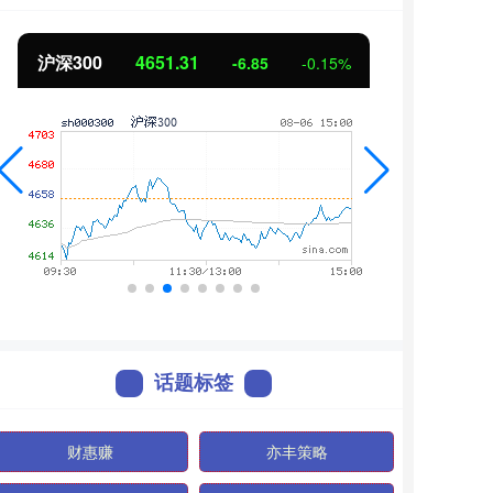
北证50
1122.88
创业
3.42
0.30%
话题标签
财惠赚
亦丰策略