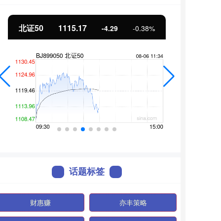
北证50
1115.17
创业
-4.29
-0.38%
话题标签
财惠赚
亦丰策略