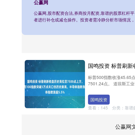
公赢网
公赢网,股市配资合法,券商按月配资,靠谱的股票杠杆
者进行补仓或减仓操作。投资者需冷静分析市场情况，
标普500指数收涨45.65
7501.24点。 道琼斯工业
国鸣投资
查看：
145
分类：
靠谱
公赢网