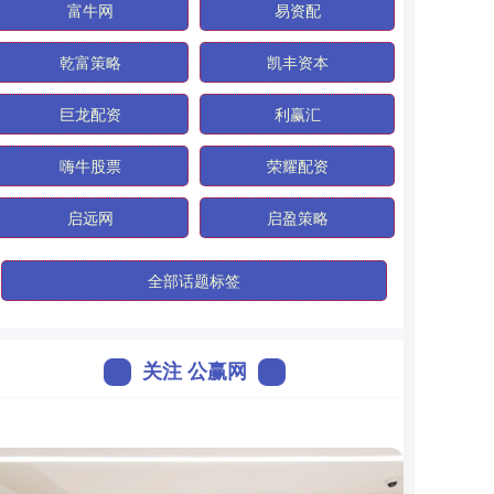
富牛网
易资配
乾富策略
凯丰资本
巨龙配资
利赢汇
嗨牛股票
荣耀配资
启远网
启盈策略
全部话题标签
关注 公赢网