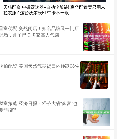
天猫配资 电磁缓速器+自动轮胎链! 豪华配置竟只用来
拉衣服? 这台沃尔沃FL中卡不一般
星富优配 突然闭店！知名品牌又一门店
退场，此前已关多家高人气店
拉伯配资 美国天然气期货日内转跌08%
财富策略 经济日报：经济大省“奔富”也
要“带富”