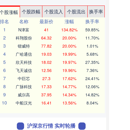
个股跌幅
个股流入
个股流出
换手率
个股涨幅
排名
名称
最新价
涨幅
换手率
1
N津富
41
134.82%
59.85%
2
科翔股份
64.32
20.00%
11.70%
3
锴威特
77.82
20.00%
1.01%
4
广哈通信
19.03
19.99%
5.68%
5
欣天科技
18.02
19.97%
27.35%
6
飞天诚信
12.56
19.96%
7.36%
7
中巨芯
27.3
17.62%
24.41%
8
广脉科技
17.33
14.77%
12.06%
9
威尔高
37.95
14.34%
14.82%
10
中船汉光
16.41
13.56%
8.04%
沪深京行情 实时轮播