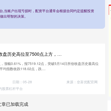
平台,当账户出现亏损时，配资平台通常会根据合同约定提醒投资
做出明智的决策。
国鸣投资 标普刷新收盘历史高位至7500点上方，纳斯达克100指数突破3万点关口创历史新高，半导体指数涨超5.5%
点，涨幅0.61%，报7519.12点，突破5月14日所创收盘历史最高位
平均指数收跌118.02点，跌....
日期：05-28
来源：垒富优配官网
的股票杠杆平台
文章已加载完成