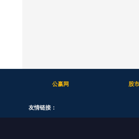
公赢网
股
友情链接：