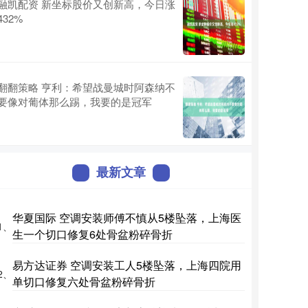
融凯配资 新坐标股价又创新高，今日涨
432%
翻翻策略 亨利：希望战曼城时阿森纳不
要像对葡体那么踢，我要的是冠军
最新文章
华夏国际 空调安装师傅不慎从5楼坠落，上海医
1、
生一个切口修复6处骨盆粉碎骨折
易方达证券 空调安装工人5楼坠落，上海四院用
2、
单切口修复六处骨盆粉碎骨折