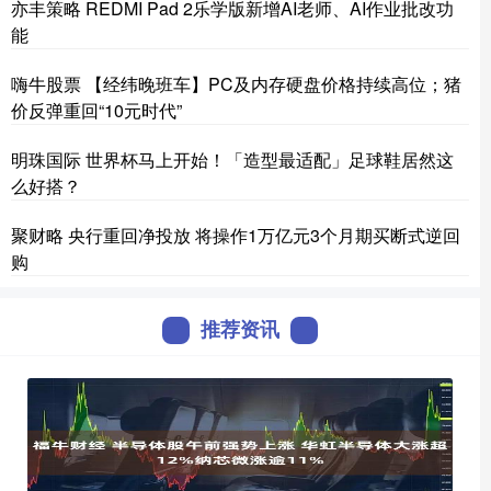
亦丰策略 REDMI Pad 2乐学版新增AI老师、AI作业批改功
能
嗨牛股票 【经纬晚班车】PC及内存硬盘价格持续高位；猪
价反弹重回“10元时代”
明珠国际 世界杯马上开始！「造型最适配」足球鞋居然这
么好搭？
聚财略 央行重回净投放 将操作1万亿元3个月期买断式逆回
购
推荐资讯