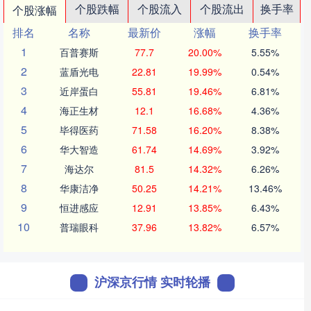
个股跌幅
个股流入
个股流出
换手率
个股涨幅
排名
名称
最新价
涨幅
换手率
1
百普赛斯
77.7
20.00%
5.55%
2
蓝盾光电
22.81
19.99%
0.54%
3
近岸蛋白
55.81
19.46%
6.81%
4
海正生材
12.1
16.68%
4.36%
5
毕得医药
71.58
16.20%
8.38%
6
华大智造
61.74
14.69%
3.92%
7
海达尔
81.5
14.32%
6.26%
8
华康洁净
50.25
14.21%
13.46%
9
恒进感应
12.91
13.85%
6.43%
10
普瑞眼科
37.96
13.82%
6.57%
沪深京行情 实时轮播