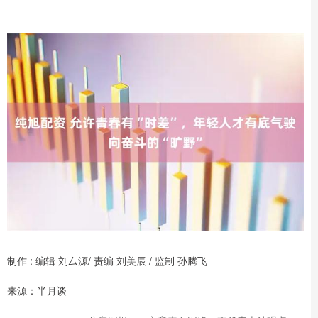
制作 : 编辑 刘厶源/ 责编 刘美辰 / 监制 孙腾飞
来源：半月谈