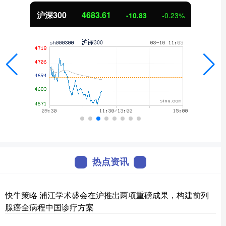
300
4683.61
北证
-10.83
-0.23%
热点资讯
快牛策略 浦江学术盛会在沪推出两项重磅成果，构建前列
腺癌全病程中国诊疗方案