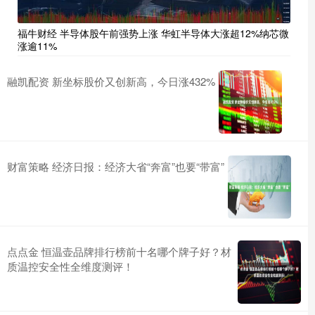
福牛财经 半导体股午前强势上涨 华虹半导体大涨超12%纳芯微
涨逾11%
融凯配资 新坐标股价又创新高，今日涨432%
财富策略 经济日报：经济大省“奔富”也要“带富”
点点金 恒温壶品牌排行榜前十名哪个牌子好？材
质温控安全性全维度测评！