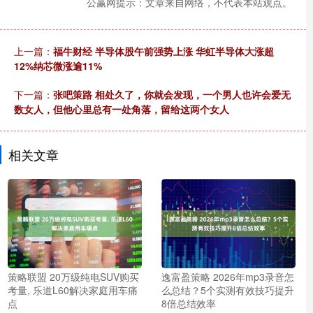
公赢网提示：文章来自网络，不代表本站观点。
上一篇：
福牛财经 半导体股午前强势上涨 华虹半导体大涨超
12%纳芯微涨逾11%
下一篇：
张吧策路 相处久了，你就会发现，一个男人也许会爱无
数女人，但他心里总有一处角落，留给这两个女人
相关文章
策略联盟 20万级纯电SUV购买
逸富盈策略 2026年mp3录音怎
考量, 乐道L60解决家庭用车痛
么总结？5个实测有效技巧提升
点
8倍总结效率