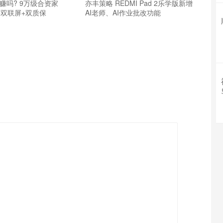
赚吗? 9万级合资家
亦丰策略 REDMI Pad 2乐学版新增
5+双联屏+双质保
AI老师、AI作业批改功能