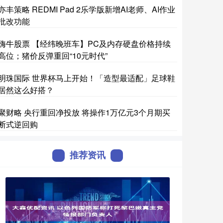
亦丰策略 REDMI Pad 2乐学版新增AI老师、AI作业
批改功能
嗨牛股票 【经纬晚班车】PC及内存硬盘价格持续
高位；猪价反弹重回“10元时代”
明珠国际 世界杯马上开始！「造型最适配」足球鞋
居然这么好搭？
聚财略 央行重回净投放 将操作1万亿元3个月期买
断式逆回购
推荐资讯