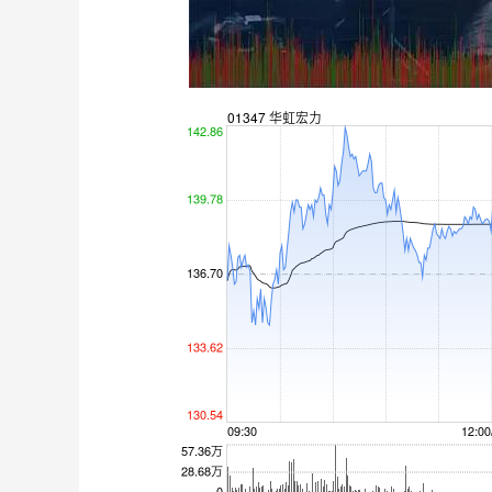
深证成指
14311.01
8
1.02%
200.89
1.