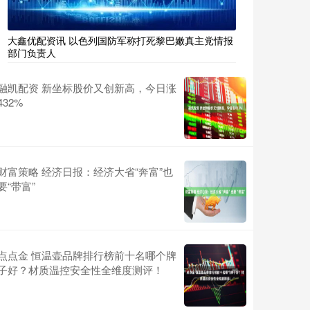
大鑫优配资讯 以色列国防军称打死黎巴嫩真主党情报
部门负责人
融凯配资 新坐标股价又创新高，今日涨
432%
财富策略 经济日报：经济大省“奔富”也
要“带富”
点点金 恒温壶品牌排行榜前十名哪个牌
子好？材质温控安全性全维度测评！