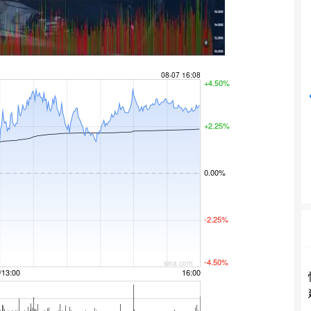
沪深300
4694.44
42%
43.13
0.93%