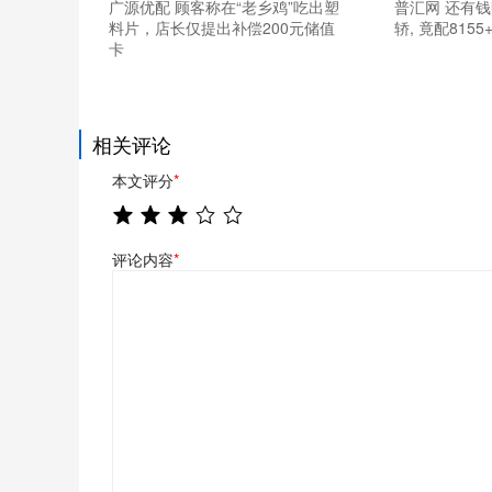
广源优配 顾客称在“老乡鸡”吃出塑
普汇网 还有钱
料片，店长仅提出补偿200元储值
轿, 竟配815
卡
相关评论
本文评分
*
评论内容
*