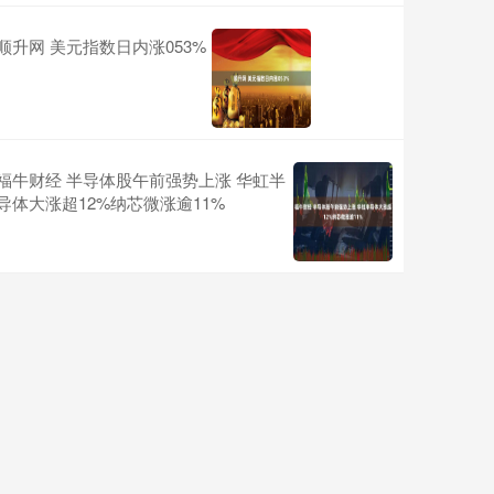
顺升网 美元指数日内涨053%
福牛财经 半导体股午前强势上涨 华虹半
导体大涨超12%纳芯微涨逾11%