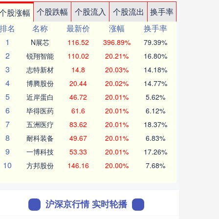
个股跌幅
个股流入
个股流出
换手率
个股涨幅
排名
名称
最新价
涨幅
换手率
1
N展芯
116.52
396.89%
79.39%
2
锐翔智能
110.02
20.21%
16.80%
3
志特新材
14.8
20.03%
14.18%
4
博腾股份
20.44
20.02%
14.77%
5
近岸蛋白
46.72
20.01%
5.62%
6
毕得医药
61.6
20.01%
6.12%
7
五洲医疗
83.62
20.01%
18.37%
8
耐科装备
49.67
20.01%
6.83%
9
一博科技
53.33
20.01%
17.26%
10
方邦股份
146.16
20.00%
7.68%
沪深京行情 实时轮播