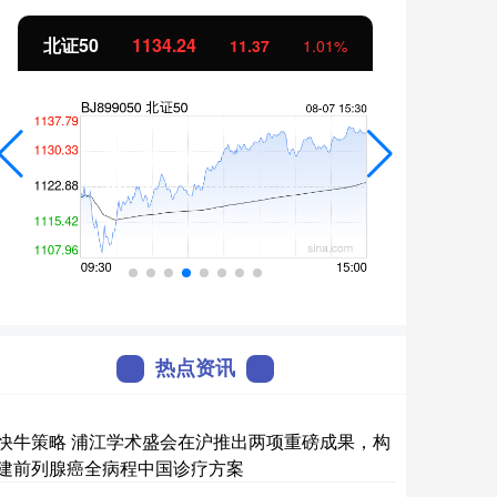
北证50
1134.24
创业
11.37
1.01%
热点资讯
快牛策略 浦江学术盛会在沪推出两项重磅成果，构
建前列腺癌全病程中国诊疗方案