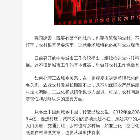
上证指数
3898.25
19.82
0.51%
强国建设，既要有繁华的城市，也要有繁荣的农村。不管
打牢，农村根基仍要筑牢。这就要求城镇化必须与农业现代
日前召开的中央城市工作会议提出，继续推进农业转移人
展。这不仅是城市工作的基本遵循，对做好农村工作也极具
如何处理工农城乡关系，在一定程度上决定着现代化的成
乡关系，农业农村发展长期跟不上，既不能保障农产品供应
村走向凋敝，工业化和城镇化也步入困境。可见，农村问题
济韧性和战略纵深的重要方面。
从乡土中国到城乡中国，转变已经发生。2012年至2024年
9.4亿。走进村庄，城市文明的影响无处不在，身处其中
人口膨胀、交通拥堵；乡村也有乡村病，如兼业化、空心化。
既要在村里做文章，也要从城里找答案。