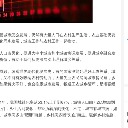
深证成指
14099.50
沪深30
-44.71
-0.32%
城市怎么发展，仍然有大量人口在农村生产生活，农业基础仍要
化同步发展，城市工作与农村工作一起推动。
口市民化，促进大中小城市和小城镇协调发展，促进城乡融合发
价值，有助于我们从更深层次上理解城乡关系。
败。纵观世界现代化发展史，有的国家没能处理好工农关系、城
，又不能有效吸纳农村劳动力，大量失业农民涌向城市贫民窟，乡
如果解决不好，也会拖累城市发展。畅通工农城乡循环，是增强经
，我国城镇化率从53.1%上升到67%，城镇人口由7.2亿增加到
的人们，从生活到观念，都经历着深刻变化。不过，城市有城市病，如
城市病多由“肥胖”而起，乡村病多因“失血”而生。破解乡村难题，