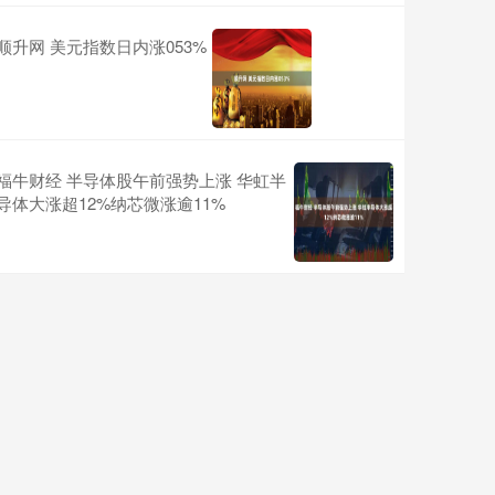
顺升网 美元指数日内涨053%
福牛财经 半导体股午前强势上涨 华虹半
导体大涨超12%纳芯微涨逾11%