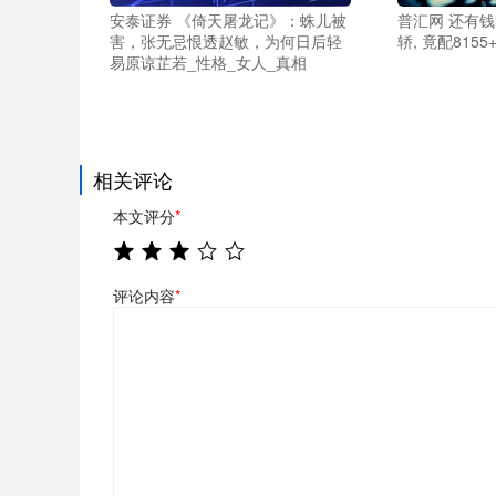
安泰证券 《倚天屠龙记》：蛛儿被
普汇网 还有钱
害，张无忌恨透赵敏，为何日后轻
轿, 竟配815
易原谅芷若_性格_女人_真相
相关评论
本文评分
*
评论内容
*