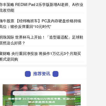
亦丰策略 REDMI Pad 2乐学版新增AI老师、AI作业
批改功能
嗨牛股票 【经纬晚班车】PC及内存硬盘价格持续
高位；猪价反弹重回“10元时代”
明珠国际 世界杯马上开始！「造型最适配」足球鞋
居然这么好搭？
聚财略 央行重回净投放 将操作1万亿元3个月期买
断式逆回购
推荐资讯