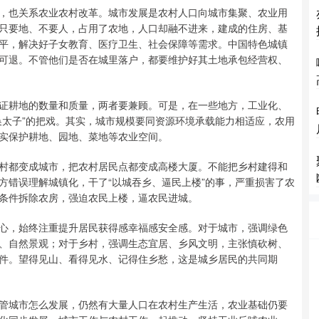
也关系农业农村改革。城市发展是农村人口向城市集聚、农业用
只要地、不要人，占用了农地，人口却融不进来，建成的住房、基
平，解决好子女教育、医疗卫生、社会保障等需求。中国特色城镇
可退。不管他们是否在城里落户，都要维护好其土地承包经营权、
耕地的数量和质量，两者要兼顾。可是，在一些地方，工业化、
换太子”的把戏。其实，城市规模要同资源环境承载能力相适应，农用
实保护耕地、园地、菜地等农业空间。
都变成城市，把农村居民点都变成高楼大厦。不能把乡村建得和
方错误理解城镇化，干了“以城吞乡、逼民上楼”的事，严重损害了农
条件拆除农房，强迫农民上楼，逼农民进城。
，始终注重提升居民获得感幸福感安全感。对于城市，强调绿色
、自然景观；对于乡村，强调生态宜居、乡风文明，主张慎砍树、
件。望得见山、看得见水、记得住乡愁，这是城乡居民的共同期
城市怎么发展，仍然有大量人口在农村生产生活，农业基础仍要