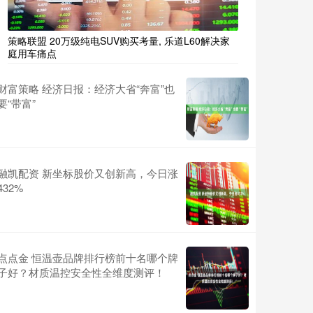
策略联盟 20万级纯电SUV购买考量, 乐道L60解决家
庭用车痛点
财富策略 经济日报：经济大省“奔富”也
要“带富”
融凯配资 新坐标股价又创新高，今日涨
432%
点点金 恒温壶品牌排行榜前十名哪个牌
子好？材质温控安全性全维度测评！