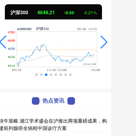
0
4648.21
北证50
112
-9.95
-0.21%
热点资讯
快牛策略 浦江学术盛会在沪推出两项重磅成果，构
建前列腺癌全病程中国诊疗方案