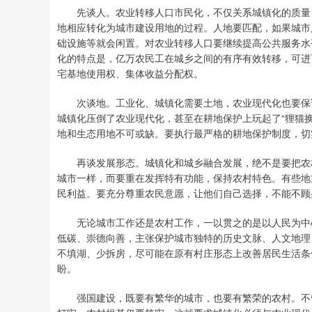
先谈人。农业转移人口市民化，不仅关系城镇化的质量，
地相应转化为城市建设用地的过程。人地要匹配，如果城市
础设施等就会闲置。对农业转移人口要继续提高公共服务水
化的特点是，亿万农民工在城乡之间的有序有效转移，可进
宅基地使用权、集体收益分配权。
次谈地。工业化、城镇化需要土地，农业现代化也要保证
城镇化压倒了农业现代化，甚至在耕地保护上玩起了“狸猫
地和生态用地不可或缺。要执行最严格的耕地保护制度，切
再谈发展形态。城镇化和城乡融合发展，绝不是要把农村
城市一样，而要重在发挥特有功能，保持农村特色。有些地
民利益。要充分尊重农民意愿，让他们自己选择，不能不顾
无论城市工作还是农村工作，一以贯之的是以人民为中心
低碳、崇德向善，主张保护城市独特的历史文脉、人文地理
不填湖、少拆房，尽可能在原有村庄形态上改善居民生活条
盼。
强国建设，既要有繁华的城市，也要有繁荣的农村。不管