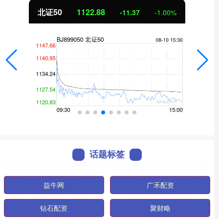
北证50
1122.88
-11.37
-1.00%
话题标签
益牛网
广禾配资
钻石配资
聚财略