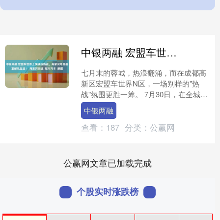
中银两融 宏盟车世界上演峡谷热战，肖家河电竞盛宴献礼世运！_肖家河街道_城市汽车_荣耀
七月末的蓉城，热浪翻涌，而在成都高
新区宏盟车世界N区，一场别样的"热
战"氛围更胜一筹。 7月30日，在全城洋
溢"爱成都·迎世运"的热烈氛围中，由肖
中银两融
家河街道办事处....
查看：
187
分类：
公赢网
公赢网文章已加载完成
个股实时涨跌榜