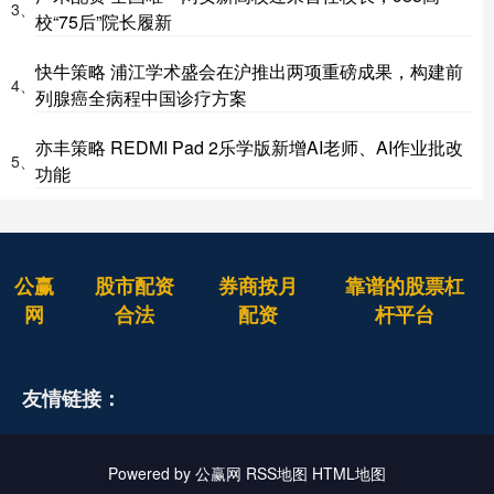
3、
校“75后”院长履新
快牛策略 浦江学术盛会在沪推出两项重磅成果，构建前
4、
列腺癌全病程中国诊疗方案
亦丰策略 REDMI Pad 2乐学版新增AI老师、AI作业批改
5、
功能
公赢
股市配资
券商按月
靠谱的股票杠
网
合法
配资
杆平台
友情链接：
Powered by
公赢网
RSS地图
HTML地图