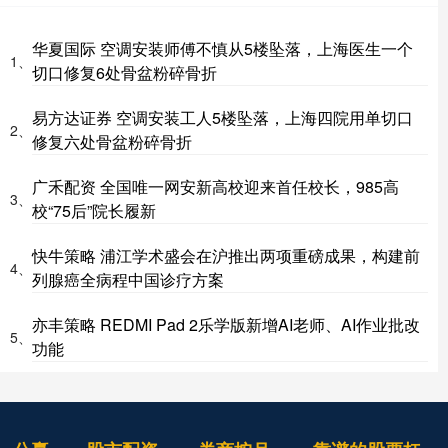
华夏国际 空调安装师傅不慎从5楼坠落，上海医生一个
1、
切口修复6处骨盆粉碎骨折
易方达证券 空调安装工人5楼坠落，上海四院用单切口
2、
修复六处骨盆粉碎骨折
广禾配资 全国唯一网安新高校迎来首任校长，985高
3、
校“75后”院长履新
快牛策略 浦江学术盛会在沪推出两项重磅成果，构建前
4、
列腺癌全病程中国诊疗方案
亦丰策略 REDMI Pad 2乐学版新增AI老师、AI作业批改
5、
功能