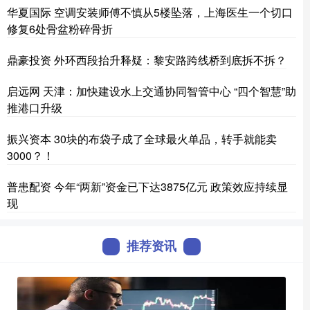
华夏国际 空调安装师傅不慎从5楼坠落，上海医生一个切口
修复6处骨盆粉碎骨折
鼎豪投资 外环西段抬升释疑：黎安路跨线桥到底拆不拆？
启远网 天津：加快建设水上交通协同智管中心 “四个智慧”助
推港口升级
振兴资本 30块的布袋子成了全球最火单品，转手就能卖
3000？！
普患配资 今年“两新”资金已下达3875亿元 政策效应持续显
现
推荐资讯