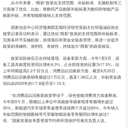
从今年来看，“两新”政策在支持范围、补贴标准、实施机制等三
方面做了优化，比如，将数码产品购新补贴拓展为数码和智能产品
购新补贴，并将智能眼镜纳入支持范围。
国家信息中心经济预测部宏观经济研究室副主任邹蕴涵此前在
接受记者采访时表示，通过优化“两新”政策的支持范围和补贴标准，
完善各环节实施机制，加强项目和资金全链条管理，将进一步提升
政策的准确性、便利性、有效性，持续放大“两新”的政策效应。
政策实际效应正在持续显现。设备更新方面，今年1至5月，设
备工器具购置投资同比增长9.3%，占全部投资的比重为17.5%，比
上年同期提高2.2个百分点；消费品以旧换新方面，截至6月20日，
消费品以旧换新销售额超过1万亿元，惠及1.36亿人次，补贴资金撬
动比由2025年的1:7.8提升至1:10.3。
“在消费品以旧换新政策带动下，绿色智能消费潜力加速释放。
今年前5个月，限额以上单位中高能效等级家电零售额增长超过
30%，新能源汽车市场零售渗透率连续两个月超过60%，今年纳入
补贴范围的智能眼镜等可穿戴智能设备零售额同比增长超过1
倍。”国家发展改革委资源节约和环境保护司相关负责人说。