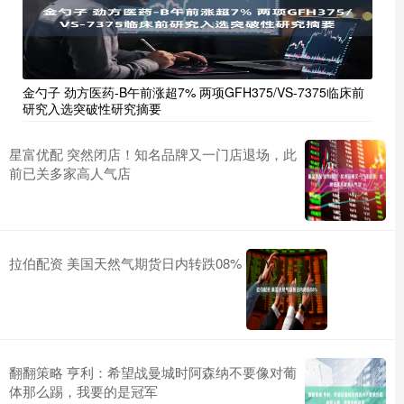
金勺子 劲方医药-B午前涨超7% 两项GFH375/VS-7375临床前
研究入选突破性研究摘要
星富优配 突然闭店！知名品牌又一门店退场，此
前已关多家高人气店
拉伯配资 美国天然气期货日内转跌08%
翻翻策略 亨利：希望战曼城时阿森纳不要像对葡
体那么踢，我要的是冠军