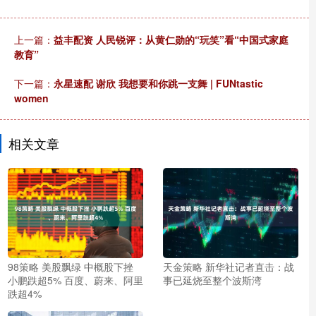
上一篇：
益丰配资 人民锐评：从黄仁勋的“玩笑”看“中国式家庭
教育”
下一篇：
永星速配 谢欣 我想要和你跳一支舞 | FUNtastic
women
相关文章
98策略 美股飘绿 中概股下挫
天金策略 新华社记者直击：战
小鹏跌超5% 百度、蔚来、阿里
事已延烧至整个波斯湾
跌超4%