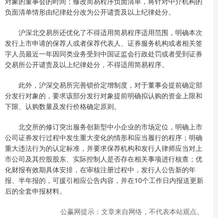
对象的董事会的时间；修改简易程序负面清单，将针对中介机构的
负面清单情形由纪律处分改为公开谴责及以上纪律处分。
沪深北交易所还优化了不得适用简易程序适用范围，明确本次
发行上市申请的保荐人或者保荐代表人、证券服务机构或者相关签
字人员最近一年因同类业务受到中国证监会行政处罚或者受到证券
交易所公开谴责及以上纪律处分，不得适用简易程序。
此外，沪深交易所完善锁价定增制度，对于董事会提前确定部
分发行对象的，要求该部分发行对象提前明确拟认购的资金上限和
下限、认购数量及发行价格确定原则。
北交所的修订突出服务创新型中小企业的市场定位，明确上市
公司证券发行过程中发生重大变化的情形和应当履行的程序；明确
重大违法行为的认定标准，并要求保荐机构和发行人律师应当对上
市公司及其控股股东、实际控制人是否存在相关事项进行核查；优
化财报有效期具体安排，在审核注册过程中，发行人公告新的年
报、半年报的，可援引相应公告内容，并在10个工作日内报送更新
后的全套申报材料。
公赢网提示：文章来自网络，不代表本站观点。