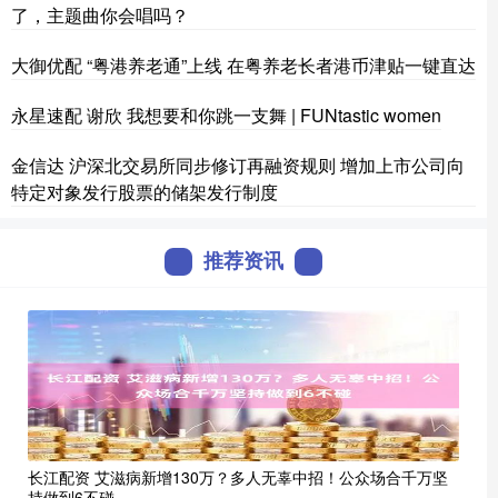
了，主题曲你会唱吗？
大御优配 “粤港养老通”上线 在粤养老长者港币津贴一键直达
永星速配 谢欣 我想要和你跳一支舞 | FUNtastic women
金信达 沪深北交易所同步修订再融资规则 增加上市公司向
特定对象发行股票的储架发行制度
推荐资讯
长江配资 艾滋病新增130万？多人无辜中招！公众场合千万坚
持做到6不碰