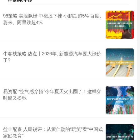
98策略 美股飘绿 中概股下挫 小鹏跌超5% 百度、
蔚来、阿里跌超4%
牛客栈策略 热点丨2026年, 新能源汽车要大涨价
了?
易资配 “空气感穿搭”今年夏天火出圈了！这样穿
时髦又松弛
益丰配资 人民锐评：从黄仁勋的“玩笑”看“中国式
家庭教育”