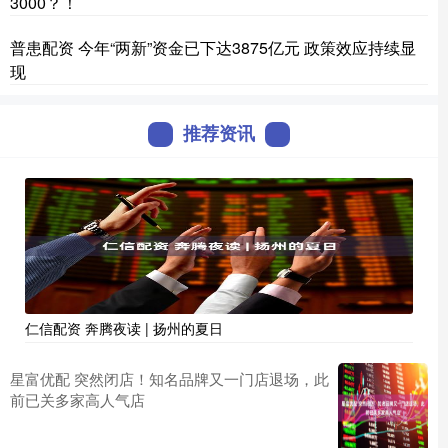
3000？！
普患配资 今年“两新”资金已下达3875亿元 政策效应持续显
现
推荐资讯
仁信配资 奔腾夜读 | 扬州的夏日
星富优配 突然闭店！知名品牌又一门店退场，此
前已关多家高人气店