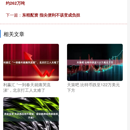
约262万吨
下一篇：
东程配资 指尖便利不该变成负担
相关文章
利赢汇 “一到春天就痛哭流
天策吧 比特币跌至122万美元
涕”，北京打工人太难了
下方